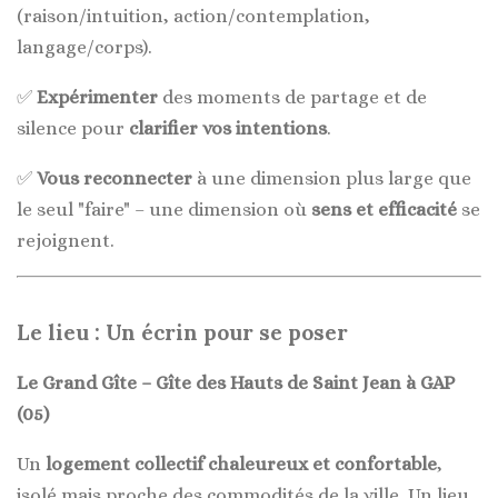
(raison/intuition, action/contemplation,
langage/corps).
✅
Expérimenter
des moments de partage et de
silence pour
clarifier vos intentions
.
✅
Vous reconnecter
à une dimension plus large que
le seul "faire" – une dimension où
sens et efficacité
se
rejoignent.
Le lieu : Un écrin pour se poser
Le Grand Gîte – Gîte des Hauts de Saint Jean à GAP
(05)
Un
logement collectif chaleureux et confortable
,
isolé mais proche des commodités de la ville. Un lieu