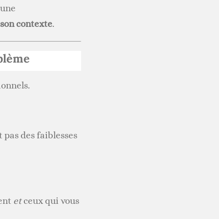
 une
 son contexte
.
oblème
onnels.
t pas des faiblesses
tent
et
ceux qui vous