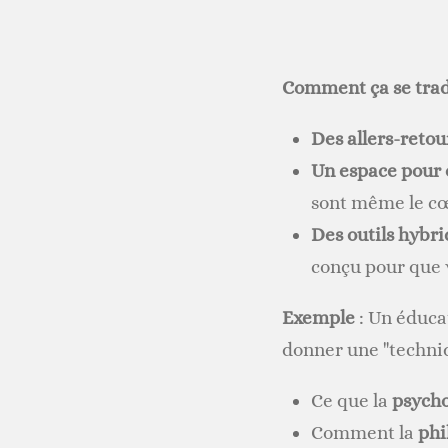
Comment ça se trad
Des allers-reto
Un espace pour 
sont même le cœ
Des outils hybri
conçu pour que
Exemple
: Un éducat
donner une "techniq
Ce que la
psych
Comment la
phi