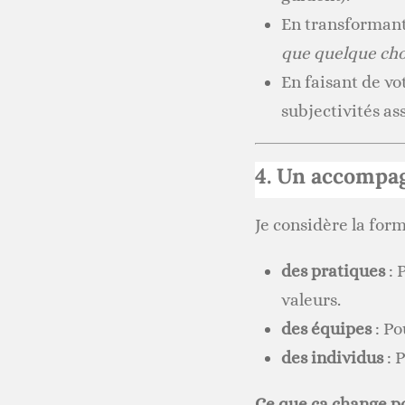
En transforman
que quelque chos
En faisant de vo
subjectivités a
4. Un accompag
Je considère la fo
des pratiques
: 
valeurs.
des équipes
: Po
des individus
: 
Ce que ça change p