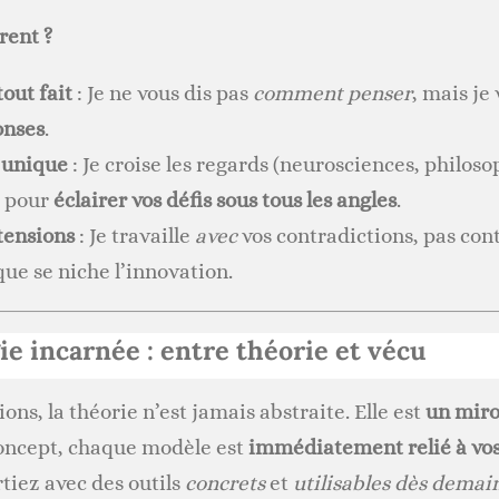
rent ?
tout fait
: Je ne vous dis pas
comment penser
, mais je
onses
.
 unique
: Je croise les regards (neurosciences, philoso
) pour
éclairer vos défis sous tous les angles
.
tensions
: Je travaille
avec
vos contradictions, pas cont
que se niche l’innovation.
ie incarnée : entre théorie et vécu
ns, la théorie n’est jamais abstraite. Elle est
un miro
oncept, chaque modèle est
immédiatement relié à vos 
tiez avec des outils
concrets
et
utilisables dès demai