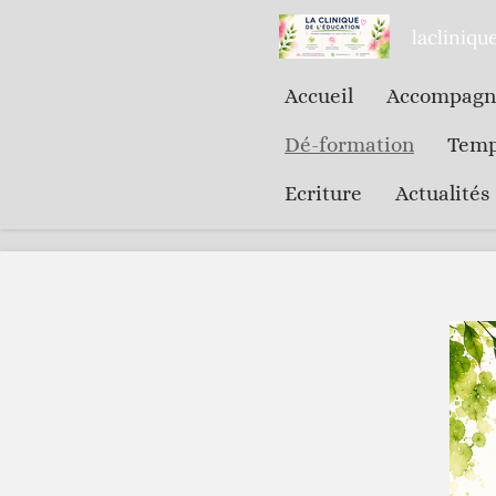
Passer
lacliniq
au
Accueil
Accompagne
contenu
principal
Dé-formation
Temp
Ecriture
Actualités