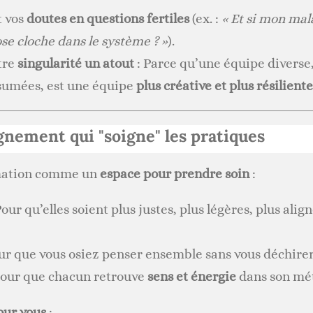
t vos
doutes en questions fertiles
(ex. :
« Et si mon mala
e cloche dans le système ? »
).
tre
singularité un atout
: Parce qu’une équipe diverse,
ssumées, est une équipe
plus créative et plus résiliente
nement qui "soigne" les pratiques
rmation comme un
espace pour prendre soin
:
Pour qu’elles soient plus justes, plus légères, plus alig
ur que vous osiez penser ensemble sans vous déchirer
Pour que chacun retrouve
sens et énergie
dans son mét
our vous
: