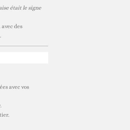
ise était le signe
 avec des
.
nées avec vos
.
ier.