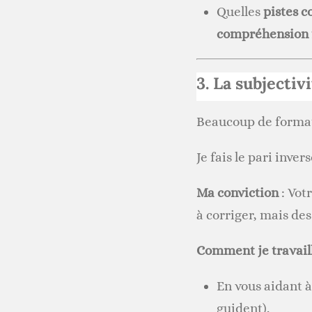
Quelles
pistes c
compréhension 
3. La subjecti
Beaucoup de format
Je fais le pari invers
Ma conviction
: Votr
à corriger, mais de
Comment je travaill
En vous aidant 
guident).