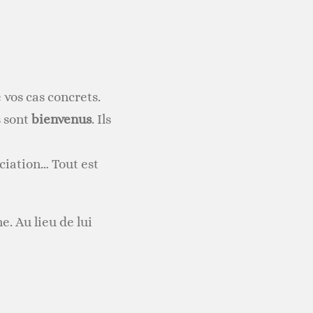
 vos cas concrets.
s sont
bienvenus
. Ils
ciation… Tout est
. Au lieu de lui